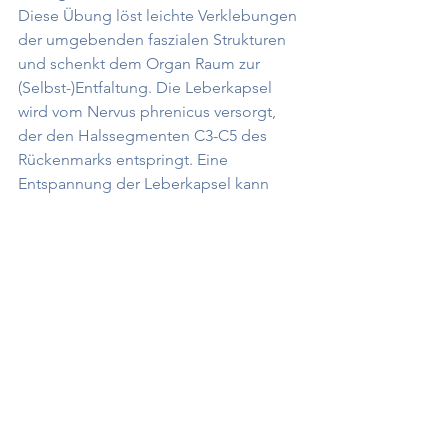
Diese Übung löst leichte Verklebungen 
der umgebenden faszialen Strukturen 
und schenkt dem Organ Raum zur 
(Selbst-)Entfaltung. Die Leberkapsel 
wird vom Nervus phrenicus versorgt, 
der den Halssegmenten C3-C5 des 
Rückenmarks entspringt. Eine 
Entspannung der Leberkapsel kann 
über diese Verbindung Blockaden in 
der mittleren Halswirbelsäule lösen. 
Nach der Übung ist es möglich, den 
Hals besser zu drehen. 
Nackenverspannungen lösen sich auf.